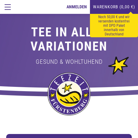
ANMELDEN
WARENKORB (0,00 €)
Noch 50,00 € und wir
versenden kostenfrei
mit DPD Paket
TEE IN ALLEN
innerhalb von
Deutschland
VARIATIONEN
GESUND & WOHLTUHEND