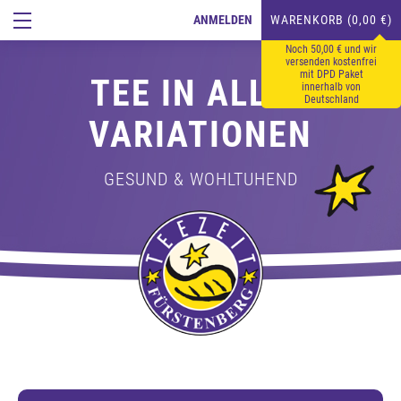
ANMELDEN
WARENKORB (0,00 €)
Noch 50,00 € und wir
versenden kostenfrei
mit DPD Paket
TEE IN ALLEN
innerhalb von
Deutschland
VARIATIONEN
GESUND & WOHLTUHEND